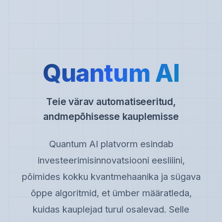
Quantum AI
Teie värav automatiseeritud,
andmepõhisesse kauplemisse
Quantum AI platvorm esindab
investeerimisinnovatsiooni eesliiini,
põimides kokku kvantmehaanika ja sügava
õppe algoritmid, et ümber määratleda,
kuidas kauplejad turul osalevad. Selle