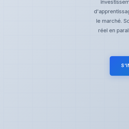
investissem
d'apprentissag
le marché. So
réel en para
S'