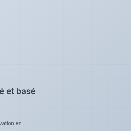
I
é et basé
vation en