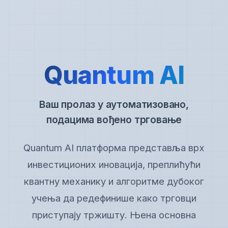
Quantum AI
Ваш пролаз у аутоматизовано,
подацима вођено трговање
Quantum AI платформа представља врх
инвестиционих иновација, преплићући
квантну механику и алгоритме дубоког
учења да редефинише како трговци
приступају тржишту. Њена основна